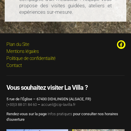
propose des visites guidées, ateliers et
expériences sur-mesure.
Plan du Site
Mentions légales
Politique de confidentialité
Contact
Vous souhaitez visiter La Villa ?
5 rue de l’Église – 67430 DEHLINGEN (ALSACE, FR)
(+33)3 88 01 84 60
–
accueil@cip-lavilla.fr
Rendez-vous sur la page
Infos pratiques
pour consulter nos horaires
d’ouverture