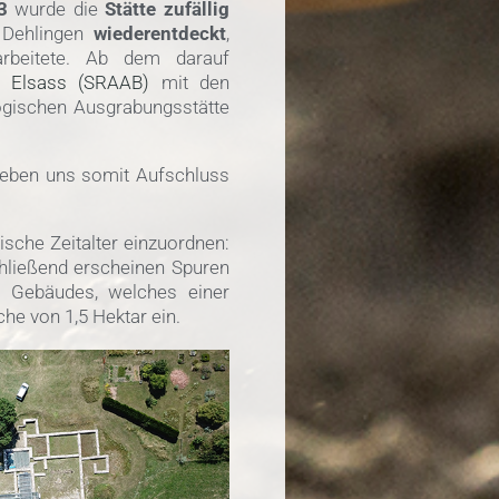
3
wurde die
Stätte zufällig
 Dehlingen
wiederentdeckt
,
rbeitete. Ab dem darauf
n Elsass (SRAAB)
mit den
ogischen Ausgrabungsstätte
eben uns somit Aufschluss
ische Zeitalter einzuordnen:
chließend erscheinen Spuren
n Gebäudes, welches einer
he von 1,5 Hektar ein.