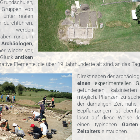
rundschulen,
 Gruppen von
e unter realen
 durchführen.
r werden
aben, rund um
Archäologen
,
er wieder vor,
l Glück
antiken
tive Elemente, die über 19 Jahrhunderte alt sind, an das Tag
Direkt neben der archäolog
einen
experimentellen G
gefundenen kalzinierte
möglich, Pflanzen zu such
der damaligen Zeit nahe
Bepflanzungen ist ebenfa
lässt auf diese Weise de
einen typischen
Garten
Zeitalters
eintauchen.