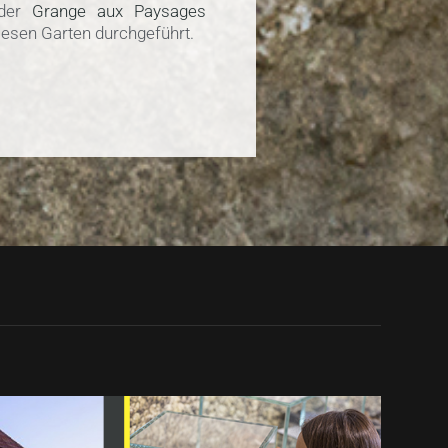
 der
Grange aux Paysages
iesen Garten durchgeführt.