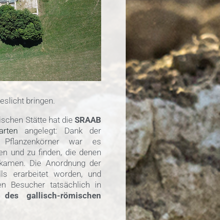
eslicht bringen.
ischen Stätte hat die
SRAAB
arten
angelegt: Dank der
n Pflanzenkörner war es
en und zu finden, die denen
 kamen. Die Anordnung der
lls erarbeitet worden, und
n Besucher tatsächlich in
 des gallisch-römischen