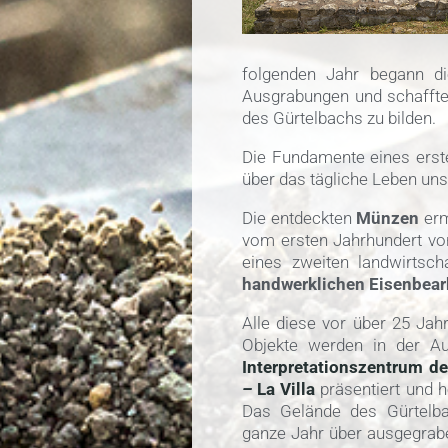
folgenden Jahr begann di
Ausgrabungen und schaffte
des Gürtelbachs zu bilden.
Die Fundamente eines ers
über das tägliche Leben unse
Die entdeckten
Münzen
erm
vom ersten Jahrhundert vor
eines zweiten landwirtsc
handwerklichen Eisenbear
Alle diese vor über 25 Jah
Objekte werden in der Au
Interpretationszentrum de
–
La Villa
präsentiert und 
Das Gelände des Gürtelb
ganze Jahr über ausgegrab