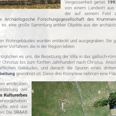
Vergessenheit geriet.
199
von einem Landwirt aus
der auf seinem Feld a
e
Archäologische Forschungsgesellschaft des Krumme
 es, eine große Sammlung antiker Objekte aus der archäol
ten Wohngebäudes wurden entdeckt und ausgegraben. Sie g
rer Vorfahren, die in der Region lebten.
öglichen es uns, die Besetzung der Villa in das gallisch-röm
 Christus bis zum fünften Jahrhundert nach Christus. Ans
haftlichen Gebäudes, und danach die Spuren eines dritte
beitung
gewidmet ist. Diese drei Komplexe nehmen eine Fläc
ren entdeckten
sstellung des
s Kulturerbes
hervorgehoben.
achs wird das
en: Die
SRAAB