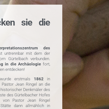
cken sie die
terpretationszentrum des
t untrennbar mit dem der
vom Gürtelbach verbunden.
ng in die Archäologie
fort,
nen entdecken!
s wurde erstmals
1862
in
r Pastor Jean Ringel an die
g historischer Denkmäler des
reste des Gürtelbacher Hofes
 von Pastor Jean Ringel
Stätte dann allmählich in