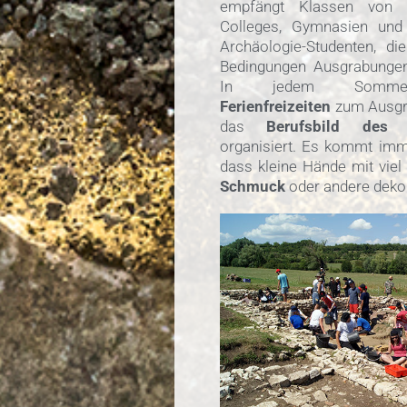
empfängt Klassen von G
Colleges, Gymnasien und
Archäologie-Studenten, di
Bedingungen Ausgrabungen
In jedem Somme
Ferienfreizeiten
zum Ausgr
das
Berufsbild des 
organisiert. Es kommt imm
dass kleine Hände mit vie
Schmuck
oder andere dekora