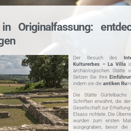
 in Originalfassung: entde
ngen
Der Besuch des
In
Kulturerbes
–
La Villa
is
archäologischen Stätte 
Setzen Sie Ihre
Einführu
indem sie die
antiken Ru
i
Die Stätte Gürtelbach
Schriften erwähnt, die de
Gesellschaft zur Erhaltun
Elsass richtete. Die Über
wurden zum ersten Mal
ausgegraben, bevor die 